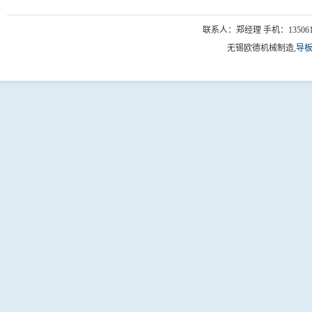
联系人：郑经理 手机：1350618034
无锡欧德机械制造,
导